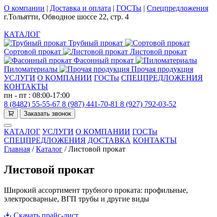
О компании
|
Доставка и оплата
|
ГОСТы
|
Спецпредложения
г.Тольятти, Обводное шоссе 22, стр. 4
КАТАЛОГ
Трубный прокат
Сортовой прокат
Листовой прокат
Фасонный прокат
Пиломатериалы
Прочая продукция
УСЛУГИ
О КОМПАНИИ
ГОСТы
СПЕЦПРЕДЛОЖЕНИЯ
КОНТАКТЫ
пн - пт : 08:00-17:00
8 (8482) 55-55-67
8 (987) 441-70-81
8 (927) 792-03-52
Заказать звонок
КАТАЛОГ
УСЛУГИ
О КОМПАНИИ
ГОСТы
СПЕЦПРЕДЛОЖЕНИЯ
ДОСТАВКА
КОНТАКТЫ
Главная
/
Каталог
/
Листовой прокат
Листовой прокат
Широкий ассортимент трубного проката: профильные,
электросварные, ВГП трубы и другие виды
Скачать прайс-лист