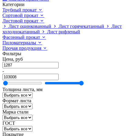
Категории
Трубный прокат
Сортовой прокат
Листовой прокат
Лист оцинкованный
Лист горячекатанный
Лист
холоднокатанный
Лист рифленый
Фасонный прокат
Пиломатериалы
Прочая продукция
Фильтры
Цена, руб
-
Толщина листа, мм
Формат листа
Марка стали
ГОСТ
Покрытие