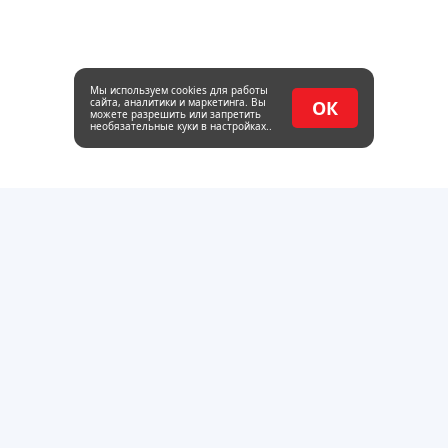
Мы используем cookies для работы
сайта, аналитики и маркетинга. Вы
ОК
можете разрешить или запретить
необязательные куки в настройках..
Оптовая база металлопроката и пиломатериалов в
Тольятти. Работаем с 2014 года.
г.Тольятти, Обводное шоссе 22, стр. 4
пн - пт : 08:00-17:00