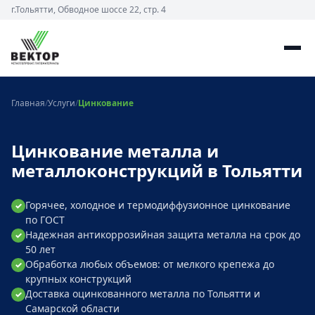
г.Тольятти, Обводное шоссе 22, стр. 4
Главная
/
Услуги
/
Цинкование
Цинкование металла и
металлоконструкций в Тольятти
Горячее, холодное и термодиффузионное цинкование
✓
по ГОСТ
Надежная антикоррозийная защита металла на срок до
✓
50 лет
Обработка любых объемов: от мелкого крепежа до
✓
крупных конструкций
Доставка оцинкованного металла по Тольятти и
✓
Самарской области