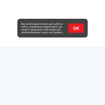
Мы используем cookies для работы
сайта, аналитики и маркетинга. Вы
ОК
можете разрешить или запретить
необязательные куки в настройках..
Оптовая база металлопроката и пиломатериалов в
Тольятти. Работаем с 2014 года.
г.Тольятти, Обводное шоссе 22, стр. 4
пн - пт : 08:00-17:00
Каталог
Трубный прокат
Сортовой прокат