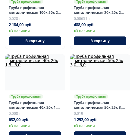
Труба профильная
Труба профильная
Труба профильная
Труба профильная
металлическая 100х 50х 2
металлическая 20х 20х 2
L6,0
L6,0
0.028 т
0.00651 т
2 184,00 руб.
488,00 руб.
В наличии
В наличии
В корзину
В корзину
Труба профильная
Труба профильная
Труба профильная
Труба профильная
металлическая 40х 20х 1,5
металлическая 50х 25х 3,0
L6,0
L6,0
0.008 т
0.019 т
632,00 руб.
1 292,00 руб.
В наличии
В наличии