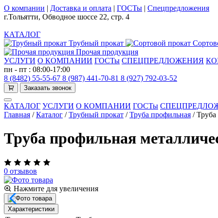
О компании
|
Доставка и оплата
|
ГОСТы
|
Спецпредложения
г.Тольятти, Обводное шоссе 22, стр. 4
КАТАЛОГ
Трубный прокат
Сортов
Прочая продукция
УСЛУГИ
О КОМПАНИИ
ГОСТы
СПЕЦПРЕДЛОЖЕНИЯ
КО
пн - пт : 08:00-17:00
8 (8482) 55-55-67
8 (987) 441-70-81
8 (927) 792-03-52
Заказать звонок
КАТАЛОГ
УСЛУГИ
О КОМПАНИИ
ГОСТы
СПЕЦПРЕДЛО
Главная
/
Каталог
/
Трубный прокат
/
Труба профильная
/
Труба 
Труба профильная металлическ
0 отзывов
Нажмите для увеличения
Характеристики