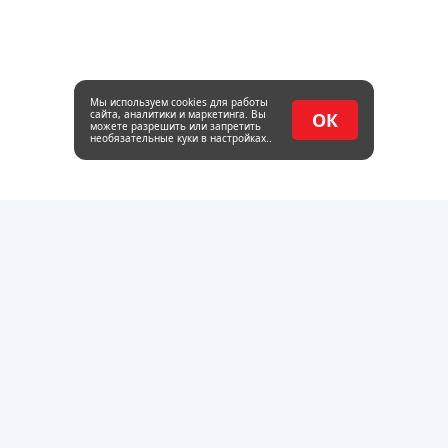
Мы используем cookies для работы
сайта, аналитики и маркетинга. Вы
ОК
можете разрешить или запретить
необязательные куки в настройках..
Оптовая база металлопроката и пиломатериалов в
Тольятти. Работаем с 2014 года.
г.Тольятти, Обводное шоссе 22, стр. 4
пн - пт : 08:00-17:00
Каталог
Трубный прокат
Сортовой прокат