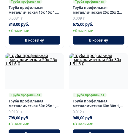
Труба профильная
Труба профильная
Труба профильная
Труба профильная
металлическая 15х 15х 1,2
металлическая 25х 25х 2
L6,0
L6,0
0.0031 т
0.009 т
313,00 руб.
675,00 руб.
В наличии
В наличии
В корзину
В корзину
Труба профильная
Труба профильная
Труба профильная
Труба профильная
металлическая 50х 25х 1,5
металлическая 60х 30х 1,5
L6,0
L6,0
0.0101 т
0.012 т
798,00 руб.
948,00 руб.
В наличии
В наличии