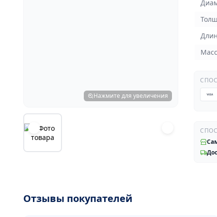
Диам
Толщ
Длин
Масс
СПОС
Нажмите для увеличения
СПОС
Са
До
Отзывы покупателей