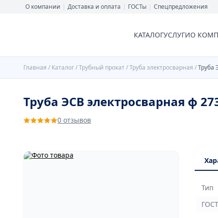
О компании
|
Доставка и оплата
|
ГОСТы
|
Спецпредложения
КАТАЛОГ
УСЛУГИ
О КОМ
Главная
/
Каталог
/
Трубный прокат
/
Труба электросварная
/
Труба 
Труба ЭСВ электросварная ф 273
0 отзывов
Хар
Тип
ГОС