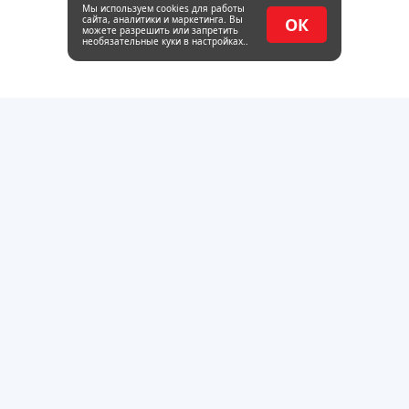
Мы используем cookies для работы
сайта, аналитики и маркетинга. Вы
ОК
можете разрешить или запретить
необязательные куки в настройках..
Оптовая база металлопроката и пиломатериалов в
Тольятти. Работаем с 2014 года.
г.Тольятти, Обводное шоссе 22, стр. 4
пн - пт : 08:00-17:00
Каталог
Трубный прокат
Сортовой прокат
Листовой прокат
Фасонный прокат
Пиломатериалы