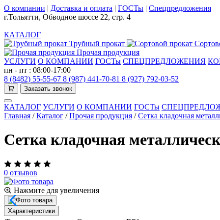
О компании
|
Доставка и оплата
|
ГОСТы
|
Спецпредложения
г.Тольятти, Обводное шоссе 22, стр. 4
КАТАЛОГ
Трубный прокат
Сортов
Прочая продукция
УСЛУГИ
О КОМПАНИИ
ГОСТы
СПЕЦПРЕДЛОЖЕНИЯ
КО
пн - пт : 08:00-17:00
8 (8482) 55-55-67
8 (987) 441-70-81
8 (927) 792-03-52
Заказать звонок
КАТАЛОГ
УСЛУГИ
О КОМПАНИИ
ГОСТы
СПЕЦПРЕДЛО
Главная
/
Каталог
/
Прочая продукция
/
Сетка кладочная металл
Сетка кладочная металлическа
0 отзывов
Нажмите для увеличения
Характеристики