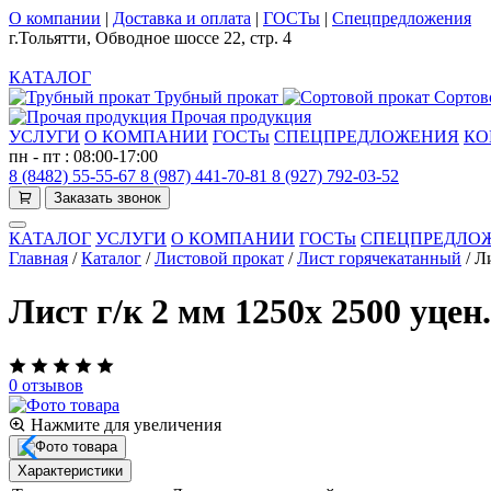
О компании
|
Доставка и оплата
|
ГОСТы
|
Спецпредложения
г.Тольятти, Обводное шоссе 22, стр. 4
КАТАЛОГ
Трубный прокат
Сортов
Прочая продукция
УСЛУГИ
О КОМПАНИИ
ГОСТы
СПЕЦПРЕДЛОЖЕНИЯ
КО
пн - пт : 08:00-17:00
8 (8482) 55-55-67
8 (987) 441-70-81
8 (927) 792-03-52
Заказать звонок
КАТАЛОГ
УСЛУГИ
О КОМПАНИИ
ГОСТы
СПЕЦПРЕДЛО
Главная
/
Каталог
/
Листовой прокат
/
Лист горячекатанный
/
Ли
Лист г/к 2 мм 1250х 2500 уцен.
0 отзывов
Нажмите для увеличения
Характеристики