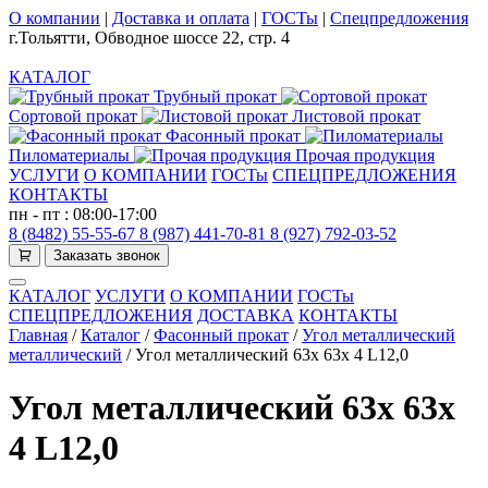
О компании
|
Доставка и оплата
|
ГОСТы
|
Спецпредложения
г.Тольятти, Обводное шоссе 22, стр. 4
КАТАЛОГ
Трубный прокат
Сортовой прокат
Листовой прокат
Фасонный прокат
Пиломатериалы
Прочая продукция
УСЛУГИ
О КОМПАНИИ
ГОСТы
СПЕЦПРЕДЛОЖЕНИЯ
КОНТАКТЫ
пн - пт : 08:00-17:00
8 (8482) 55-55-67
8 (987) 441-70-81
8 (927) 792-03-52
Заказать звонок
КАТАЛОГ
УСЛУГИ
О КОМПАНИИ
ГОСТы
СПЕЦПРЕДЛОЖЕНИЯ
ДОСТАВКА
КОНТАКТЫ
Главная
/
Каталог
/
Фасонный прокат
/
Угол металлический
металлический
/
Угол металлический 63х 63х 4 L12,0
Угол металлический 63х 63х
4 L12,0